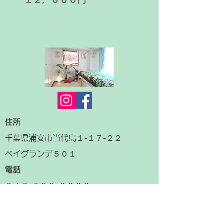
住所
千葉県浦安市当代島１-１７-２２
ベイグランデ５０１
電話
​０４７-７２３-０２２２
営業時間
・平日 11:00～20:00