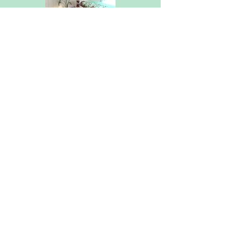
住所
千葉県浦安市当代島１-１７-２２
ベイグランデ５０１
電話
​０４７-７２３-０２２２
営業時間
・平日 11:00～20:00
（最終受付時間18:00）
・土日祝 11:00～20:00
（最終受付時間18:00）
定休日